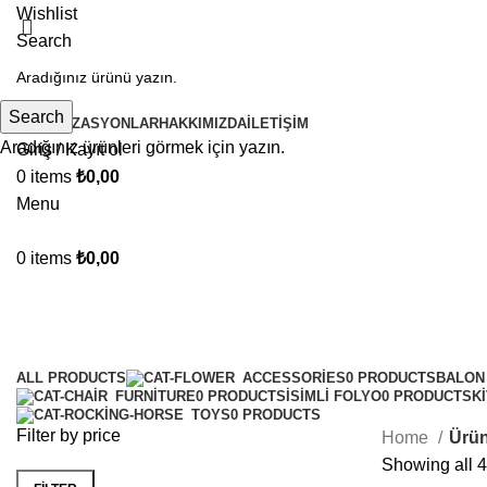
Wishlist
Search
Search
ORGANIZASYONLAR
HAKKIMIZDA
İLETIŞIM
Aradığınız ürünleri görmek için yazın.
Giriş / Kayıt ol
0
items
₺
0,00
Menu
0
items
₺
0,00
Ürünler
Categories
ALL
PRODUCTS
ACCESSORIES
0 PRODUCTS
BALON 
FURNITURE
0 PRODUCTS
İSIMLI FOLYO
0 PRODUCTS
K
TOYS
0 PRODUCTS
Filter by price
Home
Ürün
Showing all 4