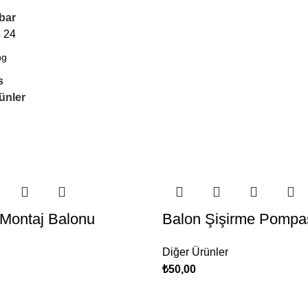
bar
8
24
s
ünler
 Montaj Balonu
Balon Şişirme Pompa
Diğer Ürünler
₺
50,00