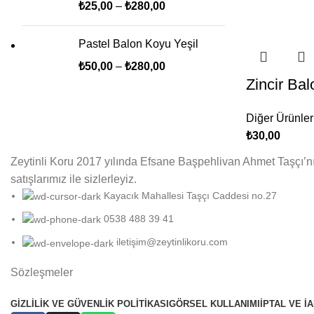
₺
25,00
–
₺
280,00
Pastel Balon Koyu Yeşil
₺
50,00
–
₺
280,00
Zincir Ba
Diğer Ürünler
₺
30,00
Zeytinli Koru 2017 yılında Efsane Başpehlivan Ahmet Taşçı’nın
satışlarımız ile sizlerleyiz.
Kayacık Mahallesi Taşçı Caddesi no.27
0538 488 39 41
iletişim@zeytinlikoru.com
Sözleşmeler
GIZLILIK VE GÜVENLIK POLITIKASI
GÖRSEL KULLANIMI
İPTAL VE İ