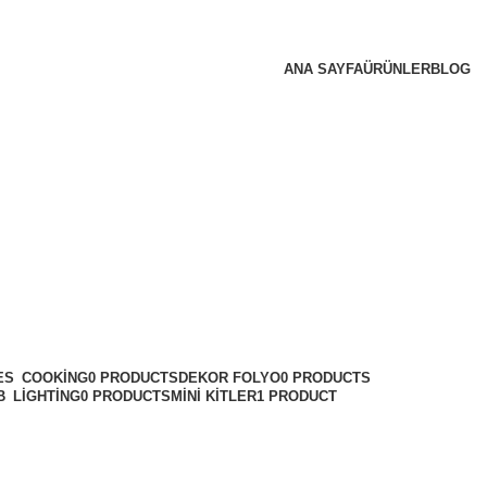
ANA SAYFA
ÜRÜNLER
BLOG
COOKING
0 PRODUCTS
DEKOR FOLYO
0 PRODUCTS
LIGHTING
0 PRODUCTS
MINI KITLER
1 PRODUCT