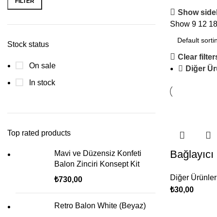
FILTER
Show side
Show
9
12
1
Stock status
Clear filter
On sale
Diğer Ür
In stock
Top rated products
Bağlayıcı
Mavi ve Düzensiz Konfeti
Balon Zinciri Konsept Kit
Diğer Ürünler
₺
730,00
₺
30,00
Retro Balon White (Beyaz)