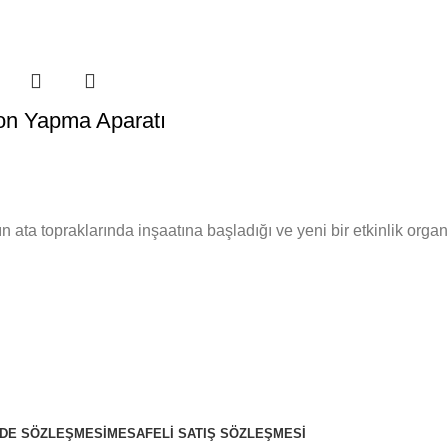
lon Yapma Aparatı
 ata topraklarında inşaatına başladığı ve yeni bir etkinlik org
ADE SÖZLEŞMESI
MESAFELI SATIŞ SÖZLEŞMESI