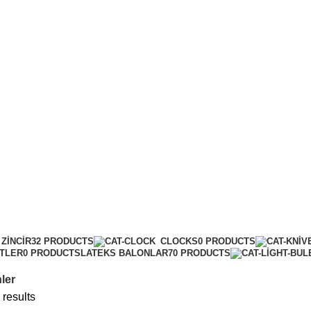
ZINCIR
32 PRODUCTS
CLOCKS
0 PRODUCTS
ITLER
0 PRODUCTS
LATEKS BALONLAR
70 PRODUCTS
ler
 results