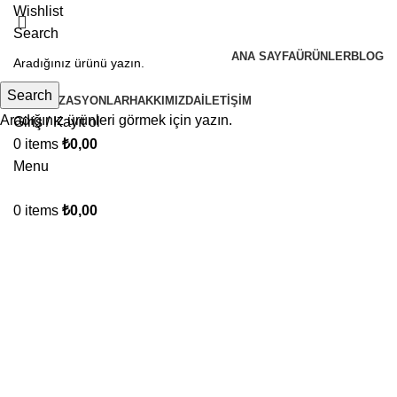
Wishlist
Search
ANA SAYFA
ÜRÜNLER
BLOG
Search
ORGANIZASYONLAR
HAKKIMIZDA
İLETIŞIM
Aradığınız ürünleri görmek için yazın.
Giriş / Kayıt ol
0
items
₺
0,00
Menu
0
items
₺
0,00
Click to enlarge