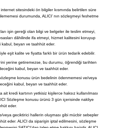
ternet sitesindeki ön bilgiler kısmında belirtilen süre
m edilememesi durumunda, ALICI’ nın sözleşmeyi feshetme
rı işin gereği olan bilgi ve belgeler ile teslim etmeyi,
sasları dâhilinde ifa etmeyi, hizmet kalitesini koruyup
yi kabul, beyan ve taahhüt eder.
şit kalite ve fiyatta farklı bir ürün tedarik edebilir.
ini yerine getiremezse, bu durumu, öğrendiği tarihten
 edeceğini kabul, beyan ve taahhüt eder.
nle sözleşme konusu ürün bedelinin ödenmemesi ve/veya
eceğini kabul, beyan ve taahhüt eder.
it kredi kartının yetkisiz kişilerce haksız kullanılması
ICI Sözleşme konusu ürünü 3 gün içerisinde nakliye
hhüt eder.
e/veya geciktirici hallerin oluşması gibi mücbir sebepler
üt eder. ALICI da siparişin iptal edilmesini, sözleşme
lenmesini SATICI’dan talep etme hakkını haizdir. ALICI