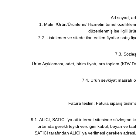
Ad soyad, a
1. Malın /Ürün/Ürünlerin/ Hizmetin temel özellikler
düzenlenmiş ise ilgili ür
7.2. Listelenen ve sitede ilan edilen fiyatlar satış fi
7.3. Sözleş
Ürün Açıklaması, adet, birim fiyatı, ara toplam (KDV Dahi
7.4. Ürün sevkiyat masrafı ol
Fatura teslim: Fatura sipariş teslimat
9.1. ALICI, SATICI ‘ya ait internet sitesinde sözleşme kon
ortamda gerekli teyidi verdiğini kabul, beyan ve taa
SATICI tarafından ALICI’ ya verilmesi gereken adresi, si