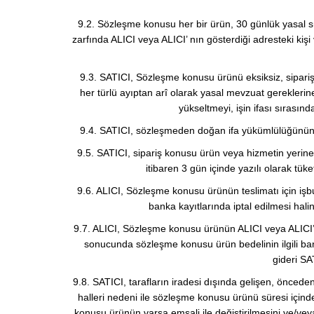
9.2. Sözleşme konusu her bir ürün, 30 günlük yasal sür
zarfında ALICI veya ALICI’ nın gösterdiği adresteki ki
9.3. SATICI, Sözleşme konusu ürünü eksiksiz, siparişte 
her türlü ayıptan arî olarak yasal mevzuat gereklerine
yükseltmeyi, işin ifası sırasın
9.4. SATICI, sözleşmeden doğan ifa yükümlülüğünün süre
9.5. SATICI, sipariş konusu ürün veya hizmetin yerin
itibaren 3 gün içinde yazılı olarak tük
9.6. ALICI, Sözleşme konusu ürünün teslimatı için iş
banka kayıtlarında iptal edilmesi ha
9.7. ALICI, Sözleşme konusu ürünün ALICI veya ALICI’nın
sonucunda sözleşme konusu ürün bedelinin ilgili b
gideri SA
9.8. SATICI, tarafların iradesi dışında gelişen, önceden
halleri nedeni ile sözleşme konusu ürünü süresi içind
konusu ürünün varsa emsali ile değiştirilmesini ve/ve