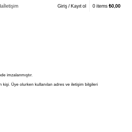
da
İletişim
Giriş / Kayıt ol
0
items
₺
0,00
nde imzalanmıştır.
işi. Üye olurken kullanılan adres ve iletişim bilgileri