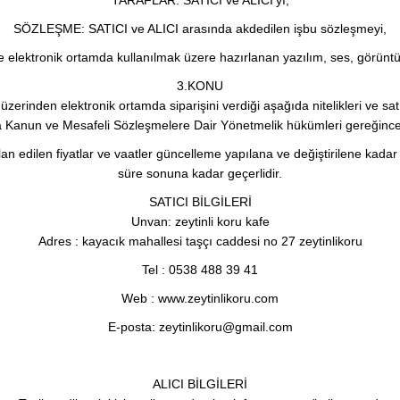
TARAFLAR: SATICI ve ALICI’yı,
SÖZLEŞME: SATICI ve ALICI arasında akdedilen işbu sözleşmeyi,
e elektronik ortamda kullanılmak üzere hazırlanan yazılım, ses, görüntü
3.KONU
erinden elektronik ortamda siparişini verdiği aşağıda nitelikleri ve satış f
 Kanun ve Mesafeli Sözleşmelere Dair Yönetmelik hükümleri gereğince t
 İlan edilen fiyatlar ve vaatler güncelleme yapılana ve değiştirilene kadar ge
süre sonuna kadar geçerlidir.
SATICI BİLGİLERİ
Unvan: zeytinli koru kafe
Adres : kayacık mahallesi taşçı caddesi no 27 zeytinlikoru
Tel : 0538 488 39 41
Web : www.zeytinlikoru.com
E-posta: zeytinlikoru@gmail.com
ALICI BİLGİLERİ