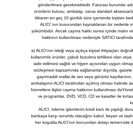
gönderilmesi gerekmektedir. Faturası kurumlar ad
ürünlerin kutusu, ambalajı, varsa standart aksesuarla
itibaren en geç 10 günlük süre içerisinde toplam bed
ALICI’ nın kusurundan kaynaklanan bir nedenle ma
yükümlüdür. Ancak cayma hakkı süresi içinde malın v
hakkının kullanılması nedeniyle SATICI tarafınd
a) ALICI’nın isteği veya açıkça kişisel ihtiyaçları doğ
kullanımlık ürünler, çabuk bozulma tehlikesi olan veya 
iade edilmesi sağlık ve hijyen açısından uygun olmay
sözleşmesi kapsamında sağlananlar dışında, gazete ve 
gayrimaddi mallar,ile ses veya görüntü kayıtlarının, 
ambalajının ALICI tarafından açılmış olması halinde i
hizmetlere ilişkin cayma hakkının kullanılması daYönetm
ve programlar, DVD, VCD, CD ve kasetler ile kırtas
k
ALICI, ödeme işlemlerini kredi kartı ile yaptığı d
bankaya karşı sorumlu olacağını kabul, beyan ve taahhü
her koşulda ALICI’nın borcundan dolayı temerrüde dü