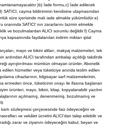
mamlanamayacaktır.)b) İade formu,c) İade edilecek
r.d) SATICI, cayma bildiriminin kendisine ulaşmasından
ünlük süre içerisinde malı iade almakla yükümlüdür.e)
u oranında SATICI’ nın zararlarını tazmin etmekle
lik ve bozulmalardan ALICI sorumlu değildir.f) Cayma
ya kapsamında faydalanılan indirim miktarı iptal
rçaları, mayo ve bikini altları, makyaj malzemeleri, tek
nin ardından ALICI tarafından ambalajı açıldığı takdirde
ereği ayrıştırılması mümkün olmayan ürünler, Abonelik
 edilen hizmetler veya tüketiciye anında teslim edilen
depolama cihazlarının, bilgisayar sarf malzemelerinin,
a ermeden önce, tüketicinin onayı ile ifasına başlanan
im ürünleri, mayo, bikini, kitap, kopyalanabilir yazılım
ambalajlarının açılmamış, denenmemiş, bozulmamış ve
RI
i kartı sözleşmesi çerçevesinde faiz ödeyeceğini ve
rafları ve vekâlet ücretini ALICI’dan talep edebilir ve
radığı zarar ve ziyanını ödeyeceğini kabul, beyan ve