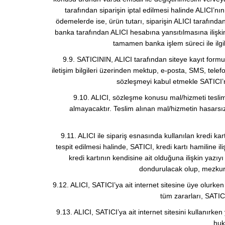
tarafından siparişin iptal edilmesi halinde ALICI’nı
ödemelerde ise, ürün tutarı, siparişin ALICI tarafından
banka tarafından ALICI hesabına yansıtılmasına ilişki
tamamen banka işlem süreci ile ilgi
9.9. SATICININ, ALICI tarafından siteye kayıt formu
iletişim bilgileri üzerinden mektup, e-posta, SMS, tele
sözleşmeyi kabul etmekle SATICI’nı
9.10. ALICI, sözleşme konusu mal/hizmeti teslim
almayacaktır. Teslim alınan mal/hizmetin hasarsı
9.11. ALICI ile sipariş esnasında kullanılan kredi kar
tespit edilmesi halinde, SATICI, kredi kartı hamiline ili
kredi kartının kendisine ait olduğuna ilişkin yazı
dondurulacak olup, mezkur t
9.12. ALICI, SATICI’ya ait internet sitesine üye olurken
tüm zararları, SATIC
9.13. ALICI, SATICI’ya ait internet sitesini kullanır
huk