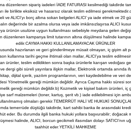
ına düzenlenen sipariş iadeleri İADE FATURASI kesilmediği takdirde ta
rı ile birlikte eksiksiz ve hasarsız olarak teslim edilmesi gerekmektedi
eli ve ALICI’yı borç altına sokan belgeleri ALICI’ ya iade etmek ve 20 g
lın değerinde bir azalma olursa veya iade imkânsızlaşırsa ALICI kusur
eya ürünün usulüne uygun kullanılması sebebiyle meydana gelen değişik
an düzenlenen kampanya limit tutarının altına düşülmesi halinde kampan
edilir.CAYMA HAKKI KULLANILAMAYACAK ÜRÜNLER
rultusunda hazırlanan ve geri gönderilmeye müsait olmayan, iç giyim alt pa
son kullanma tarihi geçme ihtimali olan mallar, ALICI’ya teslim edilmesi
an ürünler, teslim edildikten sonra başka ürünlerle karışan vedoğası g
dergi gibi süreli yayınlara ilişkin mallar, Elektronik ortamda anında ifa
kitap, dijital içerik, yazılım programlarının, veri kaydedebilme ve veri 
adesi Yönetmelik gereği mümkün değildir. Ayrıca Cayma hakkı süresi son
elik gereği mümkün değildir.b) Kozmetik ve kişisel bakım ürünleri, iç giy
iye sarf malzemeleri (toner, kartuş, şerit vb.) iade edilebilmesi için 
ullanılmamış olmaları gerekir.TEMERRÜT HALİ VE HUKUKİ SONUÇLA
urumda temerrüde düştüğü takdirde, kart sahibi banka ile arasındaki kred
t eder. Bu durumda ilgili banka hukuki yollara başvurabilir; doğacak mas
şmesi halinde, ALICI, borcun gecikmeli ifasından dolayı SATICI’nın uğ
taahhüt eder.YETKİLİ MAHKEME