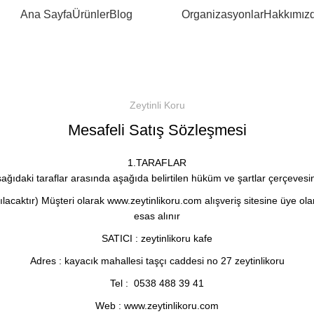
Ana Sayfa
Ürünler
Blog
Organizasyonlar
Hakkımız
Zeytinli Koru
Mesafeli Satış Sözleşmesi
1.TARAFLAR
ğıdaki taraflar arasında aşağıda belirtilen hüküm ve şartlar çerçevesi
aktır) Müşteri olarak www.zeytinlikoru.com alışveriş sitesine üye olan k
esas alınır
SATICI : zeytinlikoru kafe
Adres : kayacık mahallesi taşçı caddesi no 27 zeytinlikoru
Tel : 0538 488 39 41
Web : www.zeytinlikoru.com