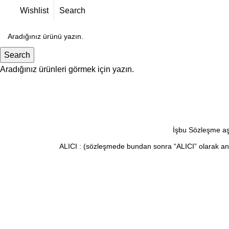
Wishlist
Search
Mesafeli Satış Sözleşmesi
Search
Aradığınız ürünleri görmek için yazın.
İşbu Sözleşme aşa
ALICI : (sözleşmede bundan sonra “ALICI” olarak anılac