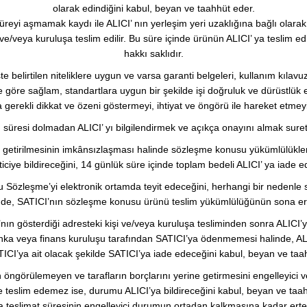
olarak edindiğini kabul, beyan ve taahhüt eder.
eyi aşmamak kaydı ile ALICI’ nın yerleşim yeri uzaklığına bağlı olarak in
şi ve/veya kuruluşa teslim edilir. Bu süre içinde ürünün ALICI’ ya tesli
hakkı saklıdır.
belirtilen niteliklere uygun ve varsa garanti belgeleri, kullanım kılavuzla
 göre sağlam, standartlara uygun bir şekilde işi doğruluk ve dürüstlük e
da gerekli dikkat ve özeni göstermeyi, ihtiyat ve öngörü ile hareket etme
si dolmadan ALICI’ yı bilgilendirmek ve açıkça onayını almak suretiyle e
e getirilmesinin imkânsızlaşması halinde sözleşme konusu yükümlülükler
eticiye bildireceğini, 14 günlük süre içinde toplam bedeli ALICI’ ya iade
bu Sözleşme’yi elektronik ortamda teyit edeceğini, herhangi bir nede
linde, SATICI’nın sözleşme konusu ürünü teslim yükümlülüğünün sona er
 gösterdiği adresteki kişi ve/veya kuruluşa tesliminden sonra ALICI’ya a
anka veya finans kuruluşu tarafından SATICI’ya ödenmemesi halinde, AL
TICI’ya ait olacak şekilde SATICI’ya iade edeceğini kabul, beyan ve taa
 öngörülemeyen ve tarafların borçlarını yerine getirmesini engelleyici v
e teslim edemez ise, durumu ALICI’ya bildireceğini kabul, beyan ve taahh
ya teslimat süresinin engelleyici durumun ortadan kalkmasına kadar erte