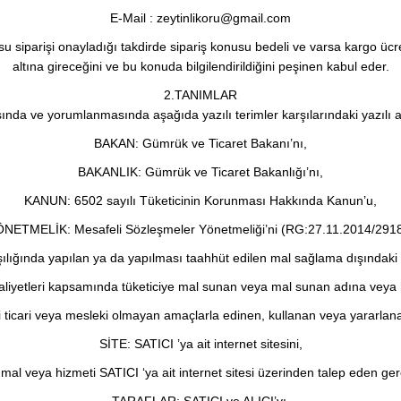
E-Mail : zeytinlikoru@gmail.com
siparişi onayladığı takdirde sipariş konusu bedeli ve varsa kargo ücret
altına gireceğini ve bu konuda bilgilendirildiğini peşinen kabul eder.
2.TANIMLAR
da ve yorumlanmasında aşağıda yazılı terimler karşılarındaki yazılı aç
BAKAN: Gümrük ve Ticaret Bakanı’nı,
BAKANLIK: Gümrük ve Ticaret Bakanlığı’nı,
KANUN: 6502 sayılı Tüketicinin Korunması Hakkında Kanun’u,
NETMELİK: Mesafeli Sözleşmeler Yönetmeliği’ni (RG:27.11.2014/291
lığında yapılan ya da yapılması taahhüt edilen mal sağlama dışındaki h
aaliyetleri kapsamında tüketiciye mal sunan veya mal sunan adına veya 
i ticari veya mesleki olmayan amaçlarla edinen, kullanan veya yararlanan
SİTE: SATICI ’ya ait internet sitesini,
l veya hizmeti SATICI ‘ya ait internet sitesi üzerinden talep eden gerç