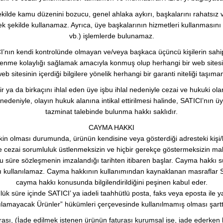
 şekilde kamu düzenini bozucu, genel ahlaka aykırı, başkalarını rahatsız ve
ekilde kullanamaz. Ayrıca, üye başkalarının hizmetleri kullanmasını önle
vb.) işlemlerde bulunamaz.
ICI’nın kendi kontrolünde olmayan ve/veya başkaca üçüncü kişilerin sahip
 yönlenme kolaylığı sağlamak amacıyla konmuş olup herhangi bir web sitesi
eb sitesinin içerdiği bilgilere yönelik herhangi bir garanti niteliği taşım
 ya da birkaçını ihlal eden üye işbu ihlal nedeniyle cezai ve hukuki ola
al nedeniyle, olayın hukuk alanına intikal ettirilmesi halinde, SATICI’n
tazminat talebinde bulunma hakkı saklıdır.
CAYMA HAKKI
şkin olması durumunda, ürünün kendisine veya gösterdiği adresteki kişi/k
i ve cezai sorumluluk üstlenmeksizin ve hiçbir gerekçe göstermeksizin m
u süre sözleşmenin imzalandığı tarihten itibaren başlar. Cayma hakkı sü
kullanılamaz. Cayma hakkının kullanımından kaynaklanan masraflar SATI
cayma hakkı konusunda bilgilendirildiğini peşinen kabul eder.
lük süre içinde SATICI’ ya iadeli taahhütlü posta, faks veya eposta ile 
amayacak Ürünler” hükümleri çerçevesinde kullanılmamış olması şarttır
turası, (İade edilmek istenen ürünün faturası kurumsal ise, iade ederken 