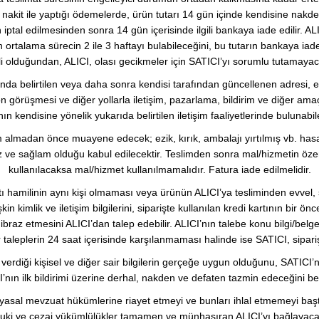
n nakit ile yaptığı ödemelerde, ürün tutarı 14 gün içinde kendisine nakden
 iptal edilmesinden sonra 14 gün içerisinde ilgili bankaya iade edilir. AL
n ortalama sürecin 2 ile 3 haftayı bulabileceğini, bu tutarın bankaya ia
li olduğundan, ALICI, olası gecikmeler için SATICI’yı sorumlu tutamaya
nda belirtilen veya daha sonra kendisi tarafından güncellenen adresi, e-p
fon görüşmesi ve diğer yollarla iletişim, pazarlama, bildirim ve diğer am
n kendisine yönelik yukarıda belirtilen iletişim faaliyetlerinde bulunabi
 almadan önce muayene edecek; ezik, kırık, ambalajı yırtılmış vb. hasarl
z ve sağlam olduğu kabul edilecektir. Teslimden sonra mal/hizmetin öze
kullanılacaksa mal/hizmet kullanılmamalıdır. Fatura iade edilmelidir.
tı hamilinin aynı kişi olmaması veya ürünün ALICI’ya tesliminden evvel, si
şkin kimlik ve iletişim bilgilerini, siparişte kullanılan kredi kartının bir 
yı ibraz etmesini ALICI’dan talep edebilir. ALICI’nın talebe konu bilgi/be
aleplerin 24 saat içerisinde karşılanmaması halinde ise SATICI, siparişi
 verdiği kişisel ve diğer sair bilgilerin gerçeğe uygun olduğunu, SATICI’
I’nın ilk bildirimi üzerine derhal, nakden ve defaten tazmin edeceğini b
ken yasal mevzuat hükümlerine riayet etmeyi ve bunları ihlal etmemeyi ba
uki ve cezai yükümlülükler tamamen ve münhasıran ALICI’yı bağlayacak