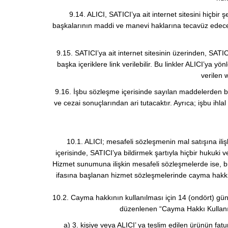
9.14. ALICI, SATICI’ya ait internet sitesini hiçbir
başkalarının maddi ve manevi haklarına tecavüz edecek ş
9.15. SATICI’ya ait internet sitesinin üzerinden, SAT
başka içeriklere link verilebilir. Bu linkler ALICI’ya
verilen w
9.16. İşbu sözleşme içerisinde sayılan maddelerden bir
ve cezai sonuçlarından ari tutacaktır. Ayrıca; işbu ihl
10.1. ALICI; mesafeli sözleşmenin mal satışına ili
içerisinde, SATICI’ya bildirmek şartıyla hiçbir hukuk
Hizmet sunumuna ilişkin mesafeli sözleşmelerde ise, b
ifasına başlanan hizmet sözleşmelerinde cayma hakkı 
10.2. Cayma hakkının kullanılması için 14 (ondört) gün
düzenlenen “Cayma Hakkı Kullanıl
a) 3. kişiye veya ALICI’ ya teslim edilen ürünün fa