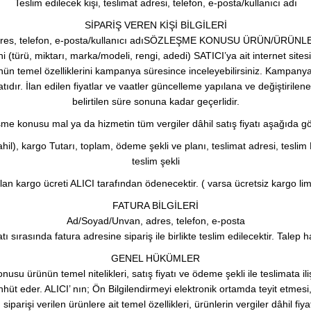
Teslim edilecek kişi, teslimat adresi, telefon, e-posta/kullanıcı adı
SİPARİŞ VEREN KİŞİ BİLGİLERİ
dres, telefon, e-posta/kullanıcı adıSÖZLEŞME KONUSU ÜRÜN/ÜRÜNL
ini (türü, miktarı, marka/modeli, rengi, adedi) SATICI’ya ait internet si
ünün temel özelliklerini kampanya süresince inceleyebilirsiniz. Kampanya 
yatıdır. İlan edilen fiyatlar ve vaatler güncelleme yapılana ve değiştirilene 
belirtilen süre sonuna kadar geçerlidir.
me konusu mal ya da hizmetin tüm vergiler dâhil satış fiyatı aşağıda gös
l), kargo Tutarı, toplam, ödeme şekli ve planı, teslimat adresi, teslim Edil
teslim şekli
an kargo ücreti ALICI tarafından ödenecektir. ( varsa ücretsiz kargo limiti
FATURA BİLGİLERİ
Ad/Soyad/Unvan, adres, telefon, e-posta
ı sırasında fatura adresine sipariş ile birlikte teslim edilecektir. Talep h
GENEL HÜKÜMLER
usu ürünün temel nitelikleri, satış fiyatı ve ödeme şekli ile teslimata ili
hhüt eder. ALICI’ nın; Ön Bilgilendirmeyi elektronik ortamda teyit etme
parişi verilen ürünlere ait temel özellikleri, ürünlerin vergiler dâhil fiy