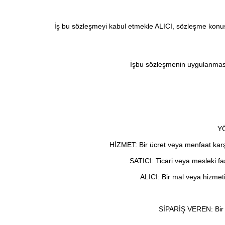
İş bu sözleşmeyi kabul etmekle ALICI, sözleşme konusu 
İşbu sözleşmenin uygulanmasın
YÖ
HİZMET: Bir ücret veya menfaat karşı
SATICI: Ticari veya mesleki f
ALICI: Bir mal veya hizmet
SİPARİŞ VEREN: Bir ma