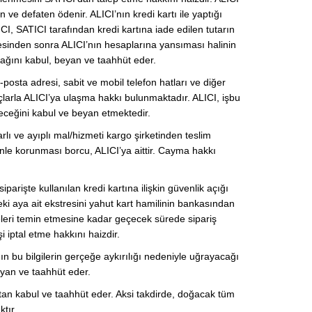
 ve defaten ödenir. ALICI’nın kredi kartı ile yaptığı
ICI, SATICI tarafından kredi kartına iade edilen tutarın
desinden sonra ALICI’nın hesaplarına yansıması halinin
cağını kabul, beyan ve taahhüt eder.
osta adresi, sabit ve mobil telefon hatları ve diğer
açlarla ALICI’ya ulaşma hakkı bulunmaktadır. ALICI, işbu
leceğini kabul ve beyan etmektedir.
ı ve ayıplı mal/hizmeti kargo şirketinden teslim
nle korunması borcu, ALICI’ya aittir. Cayma hakkı
parişte kullanılan kredi kartına ilişkin güvenlik açığı
önceki aya ait ekstresini yahut kart hamilinin bankasından
lgeleri temin etmesine kadar geçecek sürede sipariş
 iptal etme hakkını haizdir.
nın bu bilgilerin gerçeğe aykırılığı nedeniyle uğrayacağı
eyan ve taahhüt eder.
ştan kabul ve taahhüt eder. Aksi takdirde, doğacak tüm
tır.