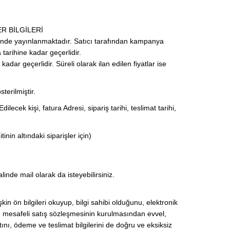
ER BİLGİLERİ
tesinde yayınlanmaktadır. Satıcı tarafından kampanya
tarihine kadar geçerlidir.
kadar geçerlidir. Süreli olarak ilan edilen fiyatlar ise
terilmiştir.
ecek kişi, fatura Adresi, sipariş tarihi, teslimat tarihi,
nin altındaki siparişler için)
alinde mail olarak da isteyebilirsiniz.
şkin ön bilgileri okuyup, bilgi sahibi olduğunu, elektronik
si, mesafeli satış sözleşmesinin kurulmasından evvel,
atını, ödeme ve teslimat bilgilerini de doğru ve eksiksiz