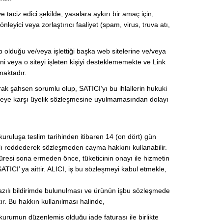
 taciz edici şekilde, yasalara aykırı bir amaç için,
yici veya zorlaştırıcı faaliyet (spam, virus, truva atı,
 olduğu ve/veya işlettiği başka web sitelerine ve/veya
ni veya o siteyi işleten kişiyi desteklememekte ve Link
amaktadır.
rak şahsen sorumlu olup, SATICI’yı bu ihlallerin hukuki
ın üyeye karşı üyelik sözleşmesine uyulmamasından dolayı
uruluşa teslim tarihinden itibaren 14 (on dört) gün
alı reddederek sözleşmeden cayma hakkını kullanabilir.
resi sona ermeden önce, tüketicinin onayı ile hizmetin
CI’ ya aittir. ALICI, iş bu sözleşmeyi kabul etmekle,
yazılı bildirimde bulunulması ve ürünün işbu sözleşmede
. Bu hakkın kullanılması halinde,
kurumun düzenlemiş olduğu iade faturası ile birlikte