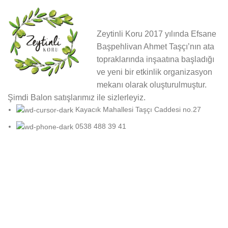
Zeytinli Koru 2017 yılında Efsane
Başpehlivan Ahmet Taşçı’nın ata
topraklarında inşaatına başladığı
ve yeni bir etkinlik organizasyon
mekanı olarak oluşturulmuştur.
Şimdi Balon satışlarımız ile sizlerleyiz.
Kayacık Mahallesi Taşçı Caddesi no.27
0538 488 39 41
iletişim@zeytinlikoru.com
Sözleşmeler
GIZLILIK VE GÜVENLIK POLITIKASI
GÖRSEL KULLANIMI
İPTAL VE İADE SÖZLEŞMESI
MESAFELI SATIŞ SÖZLEŞMESI