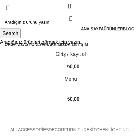
ANA SAYFA
ÜRÜNLER
BLOG
Search
Aradığınız ürünleri görmek için yazın.
ORGANIZASYONLAR
HAKKIMIZDA
İLETIŞIM
Giriş / Kayıt ol
₺
0,00
Menu
₺
0,00
Kitchen
ALL
ACCESSORIES
DECOR
FURNITURE
KITCHEN
LIGHTING