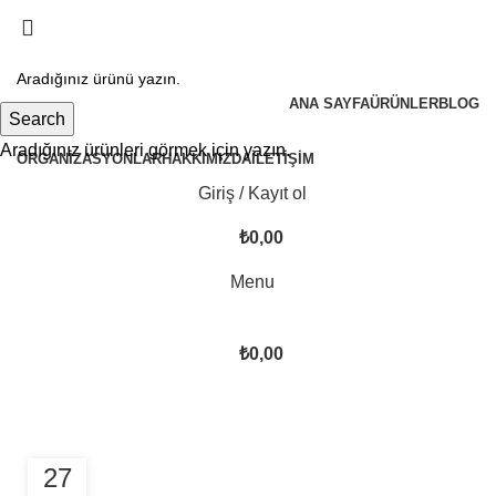
ANA SAYFA
ÜRÜNLER
BLOG
Search
Aradığınız ürünleri görmek için yazın.
ORGANIZASYONLAR
HAKKIMIZDA
İLETIŞIM
Giriş / Kayıt ol
₺
0,00
Menu
₺
0,00
Tag Archives: Table
27
DESIGN TRENDS