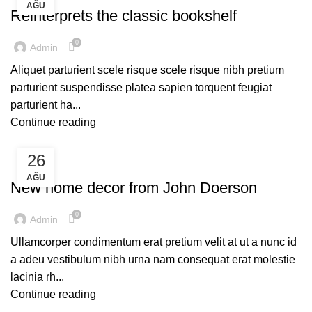
AĞU
Reinterprets the classic bookshelf
0
Admin
Aliquet parturient scele risque scele risque nibh pretium
parturient suspendisse platea sapien torquent feugiat
parturient ha...
Continue reading
26
DECORATION
AĞU
New home decor from John Doerson
0
Admin
Ullamcorper condimentum erat pretium velit at ut a nunc id
a adeu vestibulum nibh urna nam consequat erat molestie
lacinia rh...
Continue reading