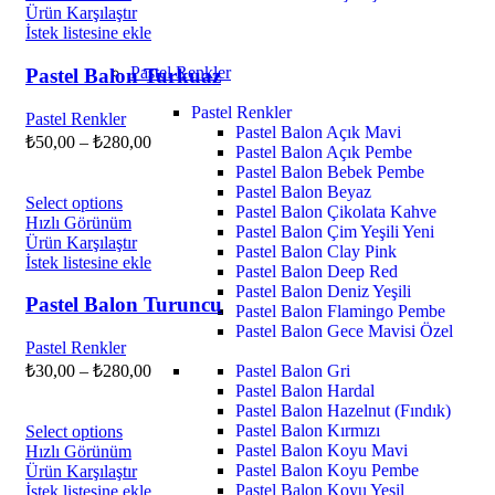
Ürün Karşılaştır
İstek listesine ekle
Pastel Renkler
Pastel Balon Turkuaz
Pastel Renkler
Pastel Renkler
Pastel Balon Açık Mavi
₺
50,00
–
₺
280,00
Pastel Balon Açık Pembe
Pastel Balon Bebek Pembe
Pastel Balon Beyaz
Select options
Pastel Balon Çikolata Kahve
Hızlı Görünüm
Pastel Balon Çim Yeşili
Yeni
Ürün Karşılaştır
Pastel Balon Clay Pink
İstek listesine ekle
Pastel Balon Deep Red
Pastel Balon Deniz Yeşili
Pastel Balon Turuncu
Pastel Balon Flamingo Pembe
Pastel Balon Gece Mavisi
Özel
Pastel Renkler
Pastel Balon Gri
₺
30,00
–
₺
280,00
Pastel Balon Hardal
Pastel Balon Hazelnut (Fındık)
Pastel Balon Kırmızı
Select options
Pastel Balon Koyu Mavi
Hızlı Görünüm
Pastel Balon Koyu Pembe
Ürün Karşılaştır
Pastel Balon Koyu Yeşil
İstek listesine ekle