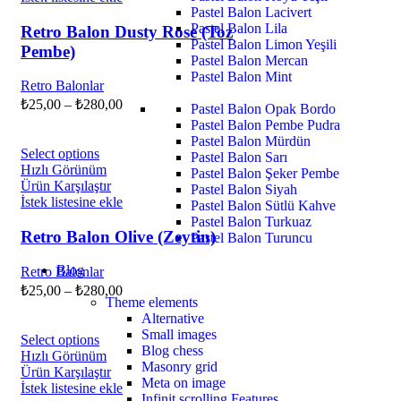
Pastel Balon Lacivert
Pastel Balon Lila
Retro Balon Dusty Rose (Toz
Pastel Balon Limon Yeşili
Pembe)
Pastel Balon Mercan
Pastel Balon Mint
Retro Balonlar
₺
25,00
–
₺
280,00
Pastel Balon Opak Bordo
Pastel Balon Pembe Pudra
Pastel Balon Mürdün
Select options
Pastel Balon Sarı
Hızlı Görünüm
Pastel Balon Şeker Pembe
Ürün Karşılaştır
Pastel Balon Siyah
İstek listesine ekle
Pastel Balon Sütlü Kahve
Pastel Balon Turkuaz
Retro Balon Olive (Zeytin)
Pastel Balon Turuncu
Blog
Retro Balonlar
₺
25,00
–
₺
280,00
Theme elements
Alternative
Small images
Select options
Blog chess
Hızlı Görünüm
Masonry grid
Ürün Karşılaştır
Meta on image
İstek listesine ekle
Infinit scrolling
Features