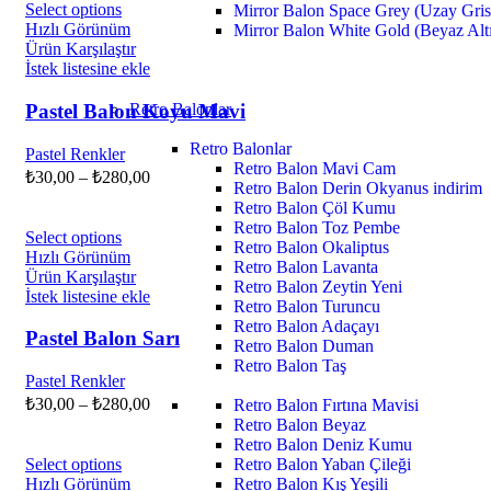
Select options
Mirror Balon Space Grey (Uzay Gris
Hızlı Görünüm
Mirror Balon White Gold (Beyaz Alt
Ürün Karşılaştır
İstek listesine ekle
Retro Balonlar
Pastel Balon Koyu Mavi
Retro Balonlar
Pastel Renkler
Retro Balon Mavi Cam
₺
30,00
–
₺
280,00
Retro Balon Derin Okyanus
indirim
Retro Balon Çöl Kumu
Retro Balon Toz Pembe
Select options
Retro Balon Okaliptus
Hızlı Görünüm
Retro Balon Lavanta
Ürün Karşılaştır
Retro Balon Zeytin
Yeni
İstek listesine ekle
Retro Balon Turuncu
Retro Balon Adaçayı
Pastel Balon Sarı
Retro Balon Duman
Retro Balon Taş
Pastel Renkler
₺
30,00
–
₺
280,00
Retro Balon Fırtına Mavisi
Retro Balon Beyaz
Retro Balon Deniz Kumu
Retro Balon Yaban Çileği
Select options
Retro Balon Kış Yeşili
Hızlı Görünüm