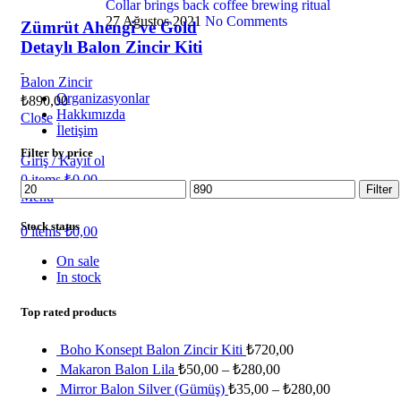
Collar brings back coffee brewing ritual
27 Ağustos 2021
No Comments
Zümrüt Ahengi ve Gold
Detaylı Balon Zincir Kiti
Balon Zincir
Organizasyonlar
₺
890,00
Hakkımızda
Close
İletişim
Filter by price
Giriş / Kayıt ol
0
items
₺
0,00
Filter
Menu
Stock status
0
items
₺
0,00
On sale
In stock
Top rated products
Boho Konsept Balon Zincir Kiti
₺
720,00
Makaron Balon Lila
₺
50,00
–
₺
280,00
Mirror Balon Silver (Gümüş)
₺
35,00
–
₺
280,00