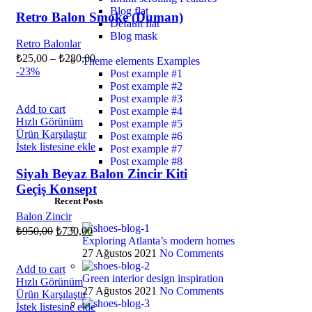
Blog flat
Retro Balon Smoke (Duman)
Default flat
Blog mask
Retro Balonlar
₺
25,00
–
₺
280,00
Theme elements
Examples
-23%
Post example #1
Post example #2
Post example #3
Add to cart
Post example #4
Hızlı Görünüm
Post example #5
Ürün Karşılaştır
Post example #6
İstek listesine ekle
Post example #7
Post example #8
Siyah Beyaz Balon Zincir Kiti
Geçiş Konsept
Recent Posts
Balon Zincir
₺
950,00
₺
730,00
Exploring Atlanta’s modern homes
27 Ağustos 2021
No Comments
Add to cart
Green interior design inspiration
Hızlı Görünüm
27 Ağustos 2021
No Comments
Ürün Karşılaştır
İstek listesine ekle