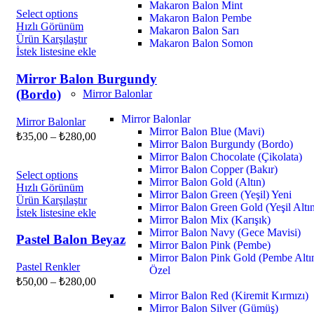
Makaron Balon Mint
Select options
Makaron Balon Pembe
Hızlı Görünüm
Makaron Balon Sarı
Ürün Karşılaştır
Makaron Balon Somon
İstek listesine ekle
Mirror Balon Burgundy
(Bordo)
Mirror Balonlar
Mirror Balonlar
Mirror Balonlar
Mirror Balon Blue (Mavi)
₺
35,00
–
₺
280,00
Mirror Balon Burgundy (Bordo)
Mirror Balon Chocolate (Çikolata)
Mirror Balon Copper (Bakır)
Select options
Mirror Balon Gold (Altın)
Hızlı Görünüm
Mirror Balon Green (Yeşil)
Yeni
Ürün Karşılaştır
Mirror Balon Green Gold (Yeşil Altı
İstek listesine ekle
Mirror Balon Mix (Karışık)
Mirror Balon Navy (Gece Mavisi)
Pastel Balon Beyaz
Mirror Balon Pink (Pembe)
Mirror Balon Pink Gold (Pembe Altı
Pastel Renkler
Özel
₺
50,00
–
₺
280,00
Mirror Balon Red (Kiremit Kırmızı)
Mirror Balon Silver (Gümüş)