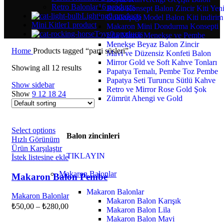
Retro Balonlar
16 products
Boho Konsept Balon Zincir Kiti
Yen
Lighting
0 products
Gökkuşağı Model Balon Kiti
indirim
Mini Kitler
1 product
Makaron Mini Dondurma Konsepti
Toys
0 products
Lila Mirror Menekşe ve Pembe
Menekşe Beyaz Balon Zincir
Home
Products tagged “parti süsleri”
Mavi ve Düzensiz Konfeti Balon
Mirror Gold ve Soft Kahve Tonları
Showing all 12 results
Papatya Temalı, Pembe Toz Pembe
Papatya Seti Turuncu Sütlü Kahve
Show sidebar
Retro ve Mirror Rose Gold
Şok
Show
9
12
18
24
Zümrüt Ahengi ve Gold
Select options
Balon zincinleri
Hızlı Görünüm
Ürün Karşılaştır
TIKLAYIN
İstek listesine ekle
Makaron Balonlar
Makaron Balon Pembe
Makaron Balonlar
Makaron Balonlar
Makaron Balon Karışık
₺
50,00
–
₺
280,00
Makaron Balon Lila
Makaron Balon Mavi