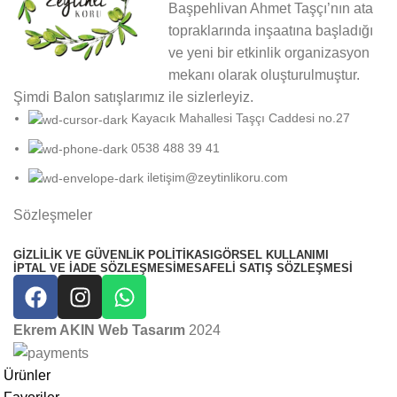
Başpehlivan Ahmet Taşçı’nın ata
topraklarında inşaatına başladığı
ve yeni bir etkinlik organizasyon
mekanı olarak oluşturulmuştur.
Şimdi Balon satışlarımız ile sizlerleyiz.
Kayacık Mahallesi Taşçı Caddesi no.27
0538 488 39 41
iletişim@zeytinlikoru.com
Sözleşmeler
GIZLILIK VE GÜVENLIK POLITIKASI
GÖRSEL KULLANIMI
İPTAL VE İADE SÖZLEŞMESI
MESAFELI SATIŞ SÖZLEŞMESI
Ekrem AKIN Web Tasarım
2024
Ürünler