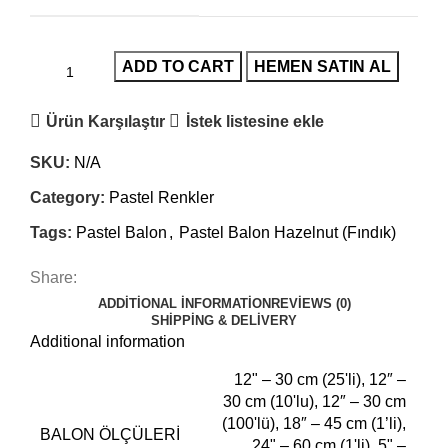
ADD TO CART
HEMEN SATIN AL
Ürün Karşılaştır
İstek listesine ekle
SKU:
N/A
Category:
Pastel Renkler
Tags:
Pastel Balon
,
Pastel Balon Hazelnut (Fındık)
Share:
ADDITIONAL INFORMATION
REVIEWS (0)
SHIPPING & DELIVERY
Additional information
12" – 30 cm (25'li), 12″ –
30 cm (10'lu), 12″ – 30 cm
(100'lü), 18″ – 45 cm (1’li),
BALON ÖLÇÜLERI
24" – 60 cm (1'li), 5" –