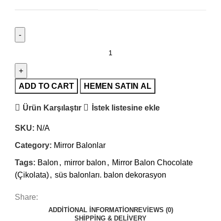
ADD TO CART
HEMEN SATIN AL
Ürün Karşılaştır
İstek listesine ekle
SKU:
N/A
Category:
Mirror Balonlar
Tags:
Balon
,
mirror balon
,
Mirror Balon Chocolate
(Çikolata)
,
süs balonları. balon dekorasyon
Share:
ADDITIONAL INFORMATION
REVIEWS (0)
SHIPPING & DELIVERY