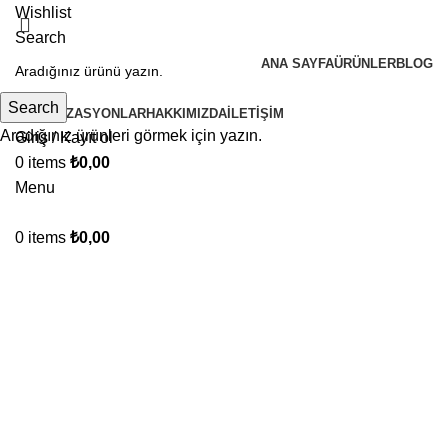
Wishlist
Search
ANA SAYFA
ÜRÜNLER
BLOG
Search
ORGANIZASYONLAR
HAKKIMIZDA
İLETIŞIM
Aradığınız ürünleri görmek için yazın.
Giriş / Kayıt ol
0
items
₺
0,00
Menu
0
items
₺
0,00
Click to enlarge