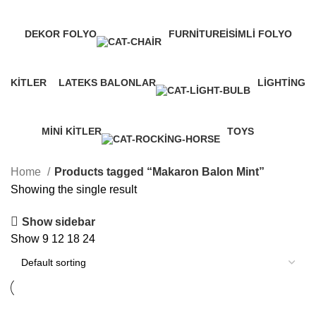
0 Products
0 Products
DEKOR FOLYO
FURNITURE
İSIMLI FOLYO
0 Products
0 Products
0 Products
KITLER
LATEKS BALONLAR
LIGHTING
0 Products
70 Products
0 Products
MINI KITLER
TOYS
1 Product
0 Products
Home
Products tagged “Makaron Balon Mint”
Showing the single result
Show sidebar
Show
9
12
18
24