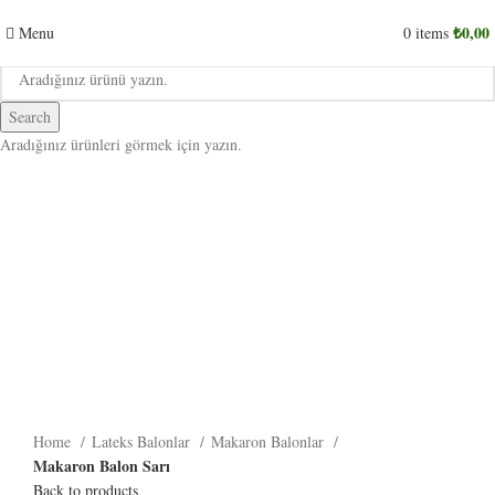
₺
0,00
Menu
0
items
Search
Aradığınız ürünleri görmek için yazın.
Click to enlarge
Home
Lateks Balonlar
Makaron Balonlar
Makaron Balon Sarı
Back to products