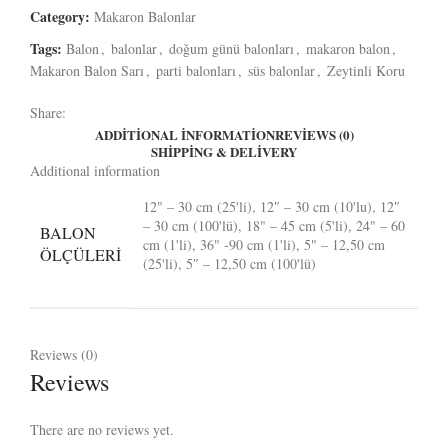
Category:
Makaron Balonlar
Tags:
Balon
,
balonlar
,
doğum günü balonları
,
makaron balon
,
Makaron Balon Sarı
,
parti balonları
,
süs balonlar
,
Zeytinli Koru
Share:
ADDITIONAL INFORMATION
REVIEWS (0)
SHIPPING & DELIVERY
Additional information
12" – 30 cm (25'li), 12″ – 30 cm (10'lu), 12″
– 30 cm (100'lü), 18" – 45 cm (5'li), 24" – 60
BALON
cm (1'li), 36" -90 cm (1'li), 5" – 12,50 cm
ÖLÇÜLERI
(25'li), 5″ – 12,50 cm (100'lü)
Reviews (0)
Reviews
There are no reviews yet.